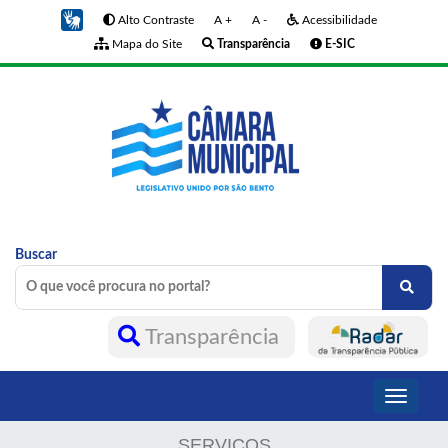
Alto Contraste
A +
A -
Acessibilidade
Mapa do Site
Transparência
E-SIC
Buscar
Transparência
Toggle
navigati
SERVIÇOS